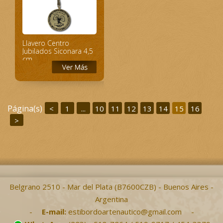
Llavero Centro
Jubilados Siconara 4,5
cm
Página(s)
<
1
...
10
11
12
13
14
15
16
>
Belgrano 2510 - Mar del Plata (B7600CZB) - Buenos Aires -
Argentina
-
E-mail:
estibordoartenautico@gmail.com
-