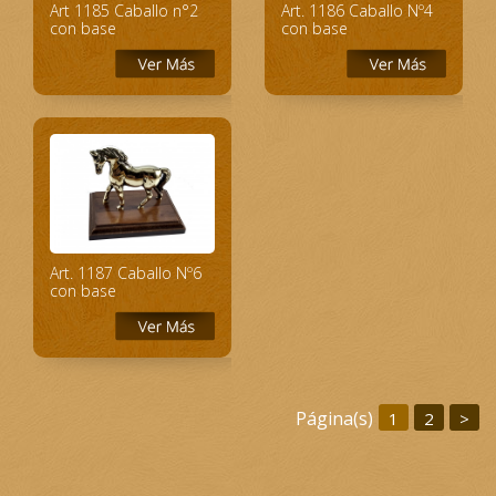
Art 1185 Caballo n°2
Art. 1186 Caballo Nº4
con base
con base
Art. 1187 Caballo Nº6
con base
Página(s)
1
2
>